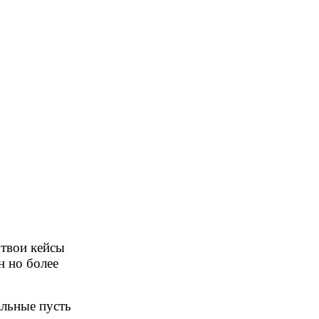
 твои кейсы
н но более
альные пусть