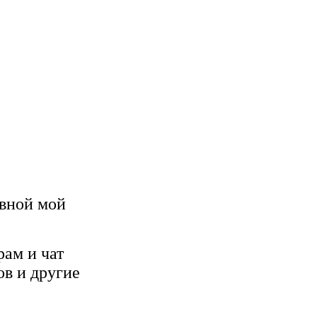
овной мой
рам и чат
ов и другие